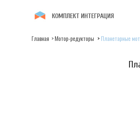
К­­ОМПЛЕКТ И­­НТЕГР­­­­­­АЦИЯ 
Главная
  > 
Мотор-редукторы
  > 
Планетарные мот
Пл