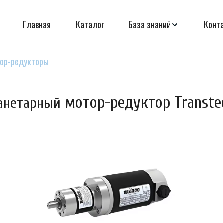
Главная
Каталог
База знаний
Конт
ор-редукторы
 мотор-редуктор Transte
анетарный