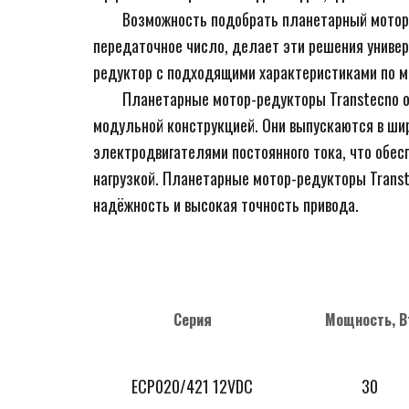
        Возможность подобрать планетарный мотор-редуктор постоянного тока, а также выбрать оптимальное 
передаточное число, делает эти решения униве
редуктор с подходящими характеристиками по мо
        Планетарные мотор-редукторы Transtecno отличаются итальянским качеством исполнения и продуманной 
модульной конструкцией. Они выпускаются в шир
электродвигателями постоянного тока, что обесп
нагрузкой. Планетарные мотор-редукторы Transt
надёжность и высокая точность привода.
Серия
Мощность, В
ECP020/421 12VDC
30