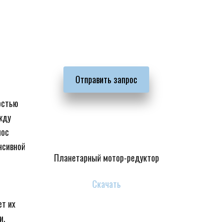
Отправить запрос
стью 
ду 
ос 
сивной 
Планетарный мотор-редуктор
Скачать
т их 
и.