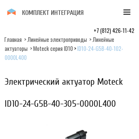
К­­ОМПЛЕКТ И­­НТЕГР­­­­­­АЦИЯ 
+7 (812) 426-11-42
Главная 
 > 
Линейные электроприводы
  > 
Линейные 
актуаторы 
 >
Moteck серия ID10
>
ID10-24-G5B-40-102-
0000L400
Электрический актуатор Moteck 
ID10-24-G5B-40-305-0000L400